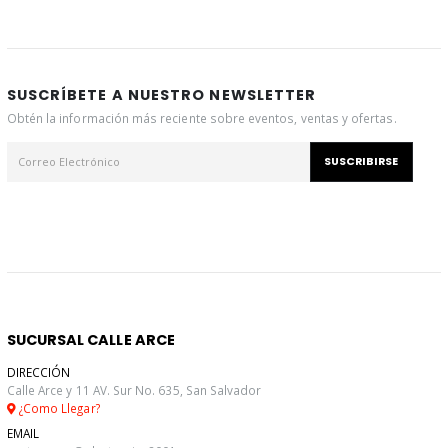
SUSCRÍBETE A NUESTRO NEWSLETTER
Obtén la información más reciente sobre eventos, ventas y ofertas.
SUSCRIBIRSE
SUCURSAL CALLE ARCE
DIRECCIÓN
Calle Arce y 11 AV. Sur No. 635, San Salvador
¿Como Llegar?
EMAIL