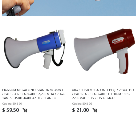
ER-66UM MEGAFONO STANDARD 45W C
XB-73SUSB MEGAFONO PEQ / 25WATTS C
/ BATERIA RECARGABLE 2,200MHA / 7.4V-
/ BATERIA RECARGABLE LITHIUM 1865-
1AMP / USB+GRAB+ AZUL / BLANCO
2200MAH 3.7V / USB / GRAB
Código: 89-8-94
Código: 89-8-95
$ 59.50
$ 21.00